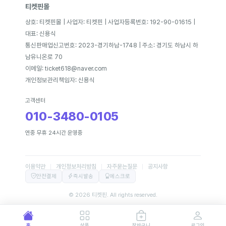
티켓핀몰
상호: 티켓핀몰 | 사업자: 티켓핀 | 사업자등록번호: 192-90-01615 |
대표: 신용식
통신판매업신고번호: 2023-경기하남-1748 | 주소: 경기도 하남시 하
남유니온로 70
이메일: ticket618@naver.com
개인정보관리책임자: 신용식
고객센터
010-3480-0105
연중 무휴 24시간 운영중
이용약관
개인정보처리방침
자주묻는질문
공지사항
안전결제
즉시발송
에스크로
© 2026 티켓핀. All rights reserved.
홈
상품
장바구니
로그인