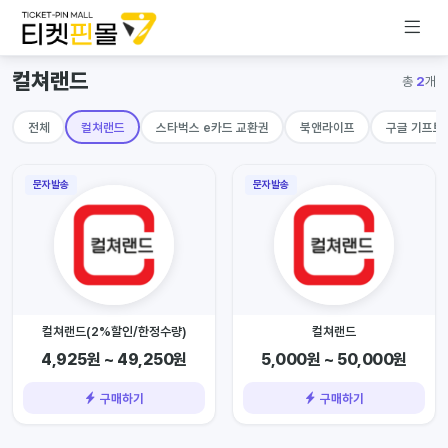
컬쳐랜드
총
2
개
전체
컬쳐랜드
스타벅스 e카드 교환권
북앤라이프
구글 기프트
문자발송
문자발송
컬쳐랜드(2%할인/한정수량)
컬쳐랜드
4,925원 ~ 49,250원
5,000원 ~ 50,000원
구매하기
구매하기